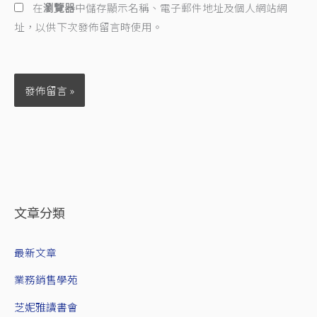
址
在
瀏覽器
中儲存顯示名稱、電子郵件地址及個人網站網
*
址，以供下次發佈留言時使用。
文章分類
最新文章
業務銷售學苑
芝妮雅讀書會