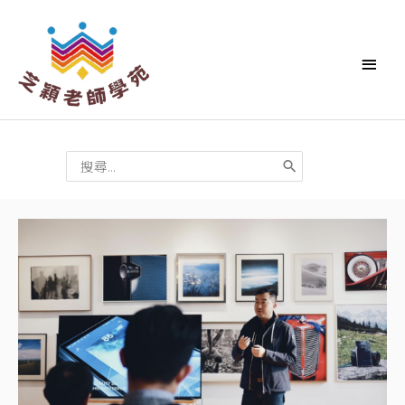
跳
主
至
要
主
要
選
內
單
容
搜
尋：