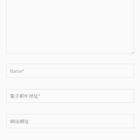
裡
輸
入
內
容...
Name*
電
子
郵
網
件
站
地
網
址