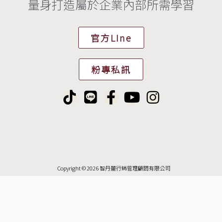
量身打造屬於企業內部所需學習
官方LIne
粉專私訊
T
L
F
Y
I
i
i
a
o
n
k
n
c
u
s
t
e
e
t
t
o
b
u
a
k
o
b
g
Copyright © 2026 智丹麗行銷管理顧問有限公司
o
e
r
k
a
-
m