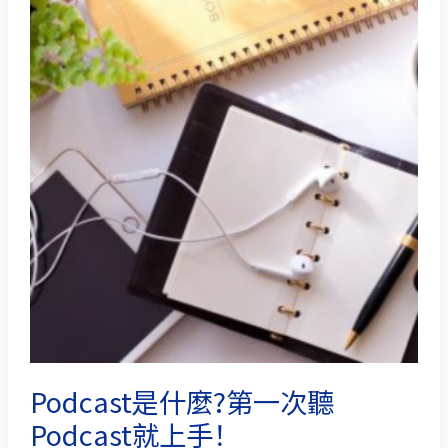
是
什
麼?
第
一
次
聽
Podcast
就
上
手！
Podcast是什麼?第一次聽
Podcast就上手！