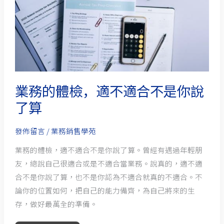
檢，
適
不
適
合
不
是
業務的體檢，適不適合不是你說
你
了算
說
了
發佈留言
/
業務銷售學苑
算
業務的體檢，適不適合不是你說了算。曾經有遇過年輕朋
友，總說自己很適合或是不適合當業務。說真的，適不適
合不是你說了算，也不是你認為不適合就真的不適合。不
論你的位置如何，把自己的能力備齊，為自己將來的生
存，做好最萬全的準備。