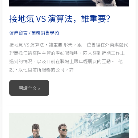
接地氣 VS 演算法，誰重要？
發佈留言
/
業務銷售學苑
接地氣 VS 演算法，誰重要 那天，跟一位曾經在外商媒體代
理商擔任過高階主管的學姊喝咖啡，兩人談到近期工作上
遇到的情況，以及目前在職場上跟年輕朋友的互動。 他
說，以他目前所服務的公司，許
閱讀全文 »
從
賽
道