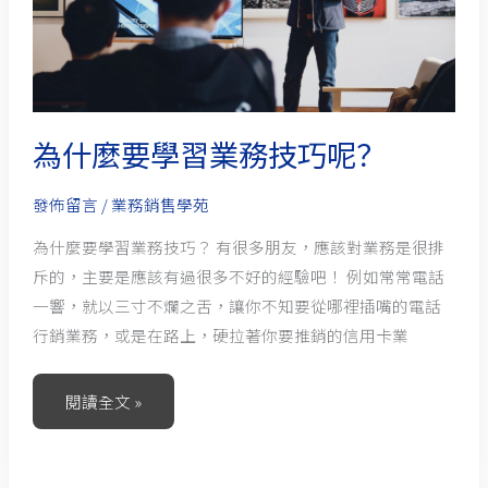
業
務
技
巧
呢？
為什麼要學習業務技巧呢？
發佈留言
/
業務銷售學苑
為什麼要學習業務技巧？ 有很多朋友，應該對業務是很排
斥的，主要是應該有過很多不好的經驗吧！ 例如常常電話
一響，就以三寸不爛之舌，讓你不知要從哪裡插嘴的電話
行銷業務，或是在路上，硬拉著你要推銷的信用卡業
閱讀全文 »