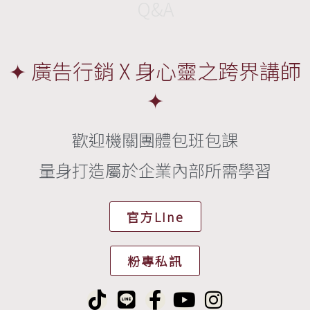
Q&A
✦ 廣告行銷 X 身心靈之跨界講師
✦
歡迎機關團體包班包課
量身打造屬於企業內部所需學習
官方LIne
粉專私訊
T
L
F
Y
I