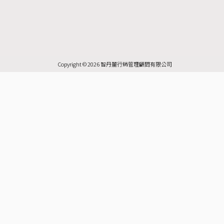
i
i
a
o
n
k
n
c
u
s
t
e
e
t
t
o
b
u
a
k
o
b
g
Copyright © 2026 智丹麗行銷管理顧問有限公司
o
e
r
k
a
-
m
f