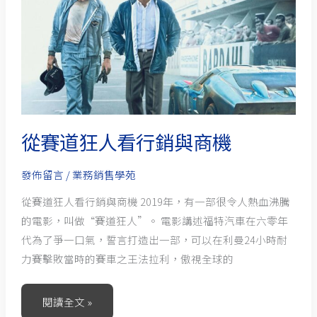
狂
人
看
行
銷
與
商
從賽道狂人看行銷與商機
機
發佈留言
/
業務銷售學苑
從賽道狂人看行銷與商機 2019年，有一部很令人熱血沸騰
的電影，叫做“賽道狂人”。 電影講述福特汽車在六零年
代為了爭一口氣，誓言打造出一部，可以在利曼24小時耐
力賽擊敗當時的賽車之王法拉利，傲視全球的
閱讀全文 »