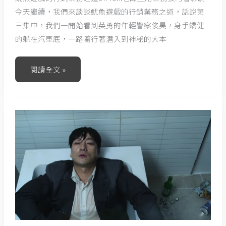
今天繼續，我們來談談魷魚遊戲的行銷業務之道，話說第
三集中，我們一開始看到英勇的年輕警察俊昊，身手矯健
的躲在汽車底，一路隨行著潛入到神秘的大本
閱讀全文 »
魷
魚
遊
戲
的
行
銷
業
務