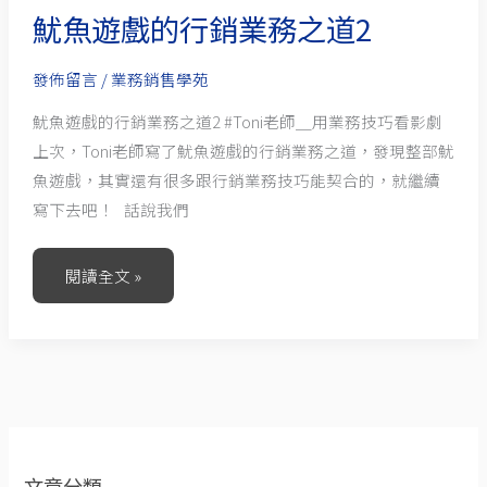
魷魚遊戲的行銷業務之道2
之
道
發佈留言
/
業務銷售學苑
2
魷魚遊戲的行銷業務之道2 #Toni老師＿用業務技巧看影劇
上次，Toni老師寫了魷魚遊戲的行銷業務之道，發現整部魷
魚遊戲，其實還有很多跟行銷業務技巧能契合的，就繼續
寫下去吧！ 話說我們
閱讀全文 »
文章分類