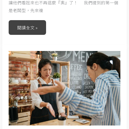
讓他們看起來也不再這麼『奧』了！ 我們提到的第一個
是老闆型，先來複
閱讀全文 »
奧
客
應
對
法