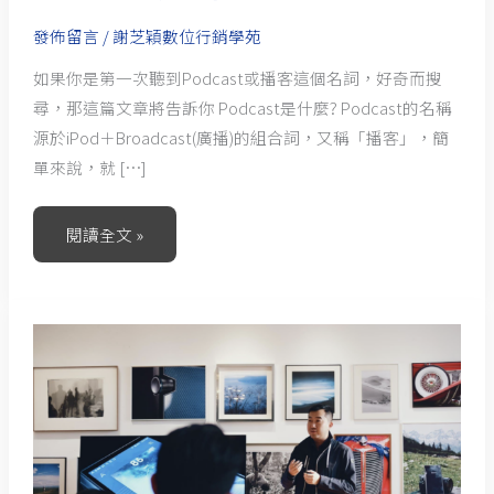
發佈留言
/
謝芝穎數位行銷學苑
如果你是第一次聽到Podcast或播客這個名詞，好奇而搜
尋，那這篇文章將告訴你 Podcast是什麼? Podcast的名稱
源於iPod＋Broadcast(廣播)的組合詞，又稱「播客」，簡
單來說，就 […]
閱讀全文 »
為
什
麼
要
學
習