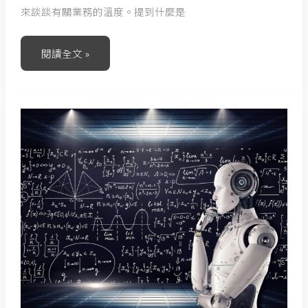
來談談有關業務的溫度。提到什麼是
閱讀全文 »
接
地
氣
VS
演
算
法，
誰
重
要？