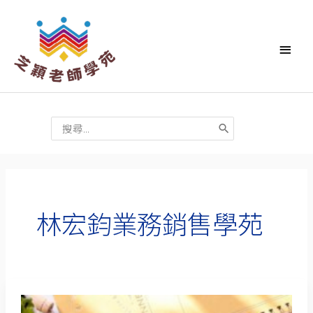
跳
主
至
要
主
要
選
內
單
容
搜
尋：
林宏鈞業務銷售學苑
Podcast