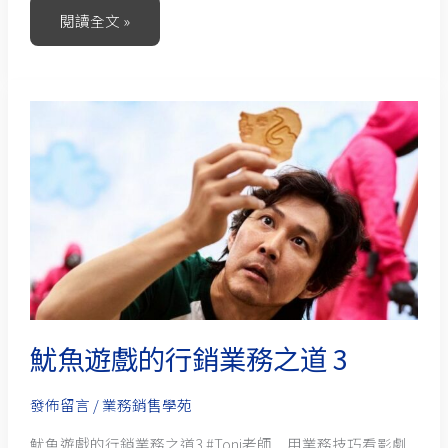
閱讀全文 »
魷
魚
遊
戲
的
行
銷
業
務
魷魚遊戲的行銷業務之道 3
之
道
發佈留言
/
業務銷售學苑
3
魷魚遊戲的行銷業務之道3 #Toni老師＿用業務技巧看影劇