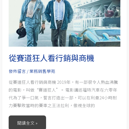
狂
人
看
行
銷
與
商
從賽道狂人看行銷與商機
機
發佈留言
/
業務銷售學苑
從賽道狂人看行銷與商機 2019年，有一部很令人熱血沸騰
的電影，叫做“賽道狂人”。 電影講述福特汽車在六零年
代為了爭一口氣，誓言打造出一部，可以在利曼24小時耐
力賽擊敗當時的賽車之王法拉利，傲視全球的
閱讀全文 »