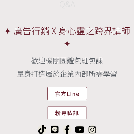
Q&A
✦ 廣告行銷 X 身心靈之跨界講師
✦
歡迎機關團體包班包課
量身打造屬於企業內部所需學習
官方LIne
粉專私訊
T
L
F
Y
I