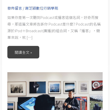
發佈留言
/
謝芝穎數位行銷學苑
如果你是第一次聽到Podcast或播客這個名詞，好奇而搜
尋，那這篇文章將告訴你 Podcast是什麼? Podcast的名稱
源於iPod＋Broadcast(廣播)的組合詞，又稱「播客」，簡
單來說，就 […]
閱讀全文 »
為
什
麼
要
學
習