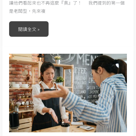
讓他們看起來也不再這麼『奧』了！ 我們提到的第一個
是老闆型，先來複
閱讀全文 »
奧
客
應
對
法