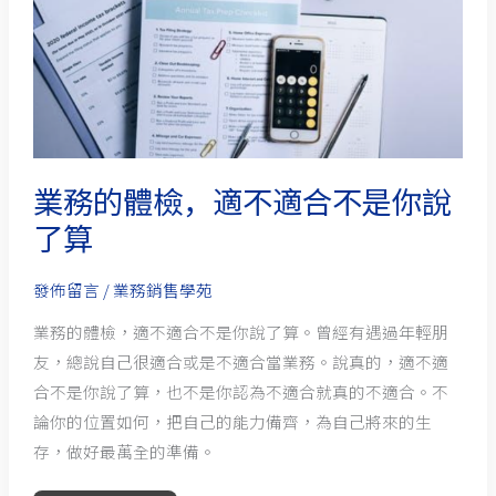
檢，
適
不
適
合
不
是
業務的體檢，適不適合不是你說
你
了算
說
了
發佈留言
/
業務銷售學苑
算
業務的體檢，適不適合不是你說了算。曾經有遇過年輕朋
友，總說自己很適合或是不適合當業務。說真的，適不適
合不是你說了算，也不是你認為不適合就真的不適合。不
論你的位置如何，把自己的能力備齊，為自己將來的生
存，做好最萬全的準備。