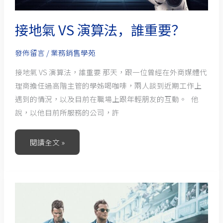
接地氣 VS 演算法，誰重要？
發佈留言
/
業務銷售學苑
接地氣 VS 演算法，誰重要 那天，跟一位曾經在外商媒體代
理商擔任過高階主管的學姊喝咖啡，兩人談到近期工作上
遇到的情況，以及目前在職場上跟年輕朋友的互動。 他
說，以他目前所服務的公司，許
閱讀全文 »
從
賽
道