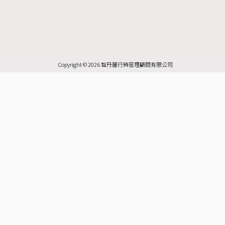
i
i
a
o
n
k
n
c
u
s
t
e
e
t
t
o
b
u
a
k
o
b
g
Copyright © 2026 智丹麗行銷管理顧問有限公司
o
e
r
k
a
-
m
f