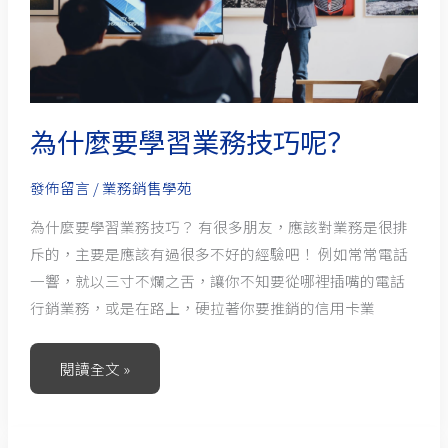
業
務
技
巧
呢？
為什麼要學習業務技巧呢？
發佈留言
/
業務銷售學苑
為什麼要學習業務技巧？ 有很多朋友，應該對業務是很排
斥的，主要是應該有過很多不好的經驗吧！ 例如常常電話
一響，就以三寸不爛之舌，讓你不知要從哪裡插嘴的電話
行銷業務，或是在路上，硬拉著你要推銷的信用卡業
閱讀全文 »