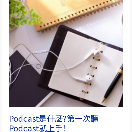
是
什
麼?
第
一
次
聽
Podcast
就
上
手！
Podcast是什麼?第一次聽
Podcast就上手！