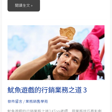
閱讀全文 »
魷
魚
遊
戲
的
行
銷
業
務
魷魚遊戲的行銷業務之道 3
之
道
發佈留言
/
業務銷售學苑
3
魷魚遊戲的行銷業務之道3 #Toni老師＿用業務技巧看影劇