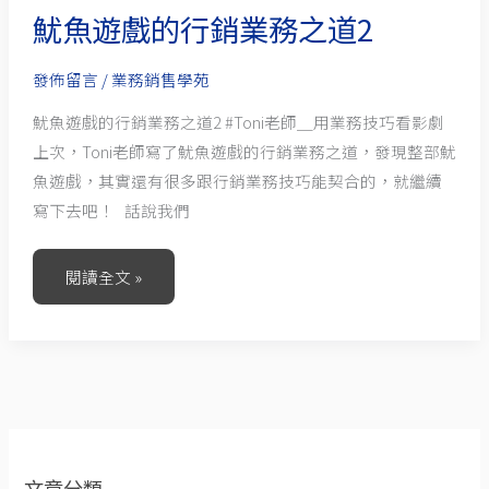
魷魚遊戲的行銷業務之道2
之
道
發佈留言
/
業務銷售學苑
2
魷魚遊戲的行銷業務之道2 #Toni老師＿用業務技巧看影劇
上次，Toni老師寫了魷魚遊戲的行銷業務之道，發現整部魷
魚遊戲，其實還有很多跟行銷業務技巧能契合的，就繼續
寫下去吧！ 話說我們
閱讀全文 »
文章分類