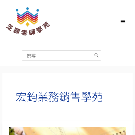
跳
主
至
要
主
要
選
內
單
容
搜
尋：
宏鈞業務銷售學苑
Podcast