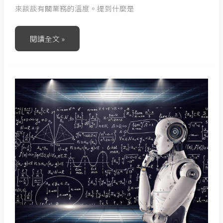
來談談有關業務的溫度。提到什麼是
閱讀全文 »
接
地
氣
VS
演
算
法，
誰
重
要？