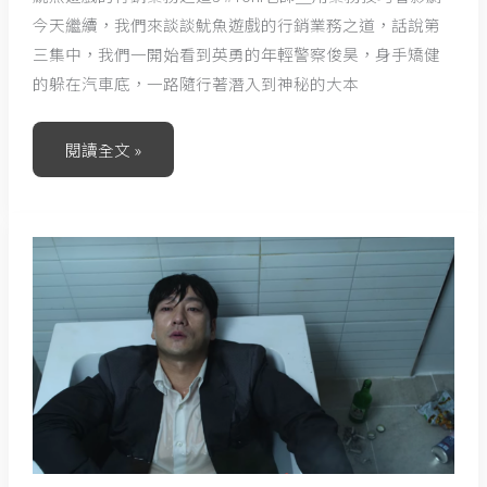
今天繼續，我們來談談魷魚遊戲的行銷業務之道，話說第
三集中，我們一開始看到英勇的年輕警察俊昊，身手矯健
的躲在汽車底，一路隨行著潛入到神秘的大本
閱讀全文 »
魷
魚
遊
戲
的
行
銷
業
務