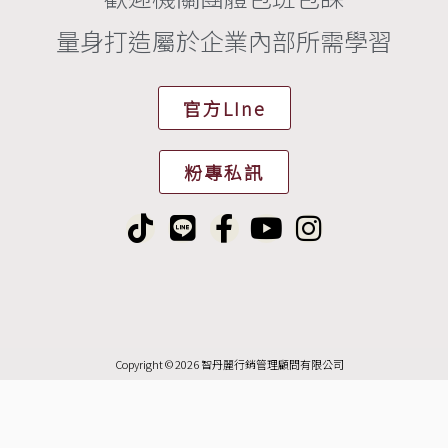
量身打造屬於企業內部所需學習
官方LIne
粉專私訊
T
L
F
Y
I
i
i
a
o
n
k
n
c
u
s
t
e
e
t
t
o
b
u
a
k
o
b
g
Copyright © 2026 智丹麗行銷管理顧問有限公司
o
e
r
k
a