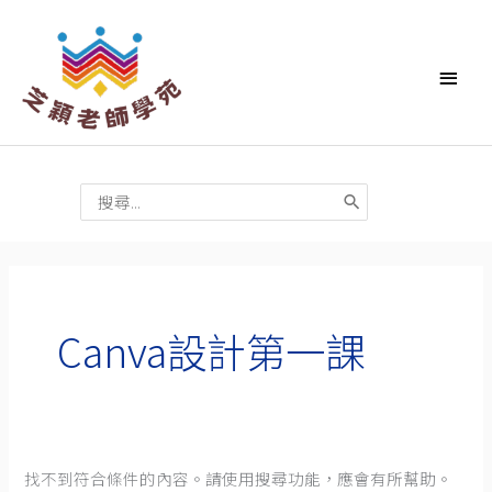
跳
主
至
要
主
要
選
內
單
容
搜
尋：
搜
尋
Canva設計第一課
關
鍵
字:
找不到符合條件的內容。請使用搜尋功能，應會有所幫助。