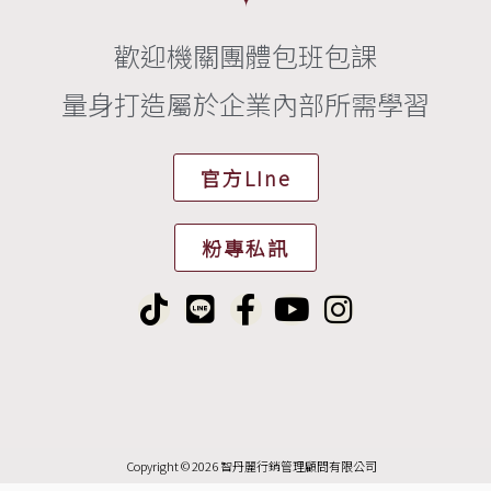
歡迎機關團體包班包課
量身打造屬於企業內部所需學習
官方LIne
粉專私訊
T
L
F
Y
I
i
i
a
o
n
k
n
c
u
s
t
e
e
t
t
o
b
u
a
k
o
b
g
Copyright © 2026 智丹麗行銷管理顧問有限公司