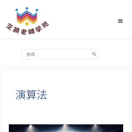
跳
主
至
要
主
要
選
內
單
容
搜
尋：
演算法
接