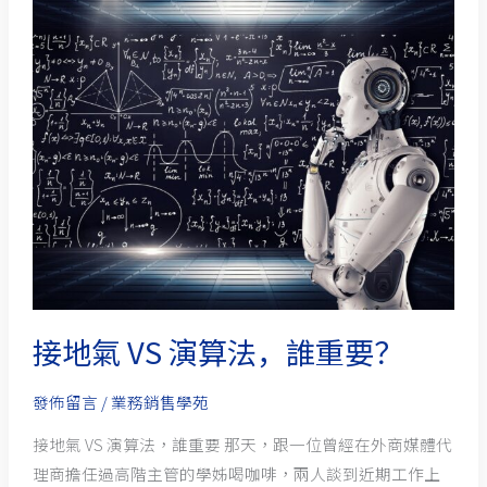
地
氣
VS
演
算
法，
誰
重
要？
接地氣 VS 演算法，誰重要？
發佈留言
/
業務銷售學苑
接地氣 VS 演算法，誰重要 那天，跟一位曾經在外商媒體代
理商擔任過高階主管的學姊喝咖啡，兩人談到近期工作上