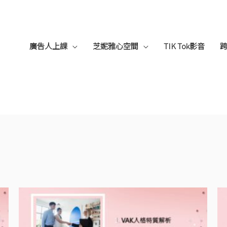
廣告人上課
芝妮雅心空間
TIK Tok影音
原
目
始
前
價
價
格：
格：