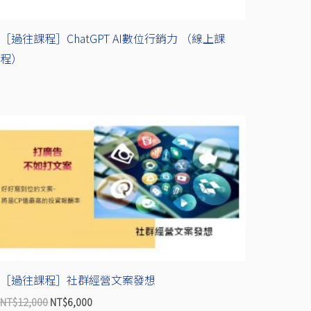
［過往課程］ChatGPT AI數位行銷力 （線上課
程）
原
目
始
前
價
價
格：
格：
NT$12,000。
NT$6,000。
［過往課程］社群經營文案發想
NT$
12,000
NT$
6,000