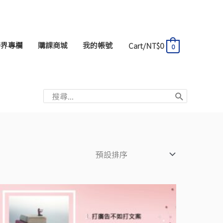
跨界專欄
購課商城
我的帳號
Cart/
NT$
0
0
搜
尋：
原
目
始
前
價
價
格：
格：