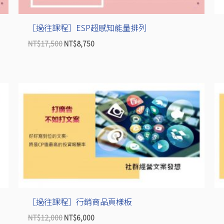
［過往課程］ESP超感知能量排列
NT$
17,500
NT$
8,750
原
目
始
前
價
價
格：
格：
NT$12,000。
NT$6,000。
［過往課程］行銷商品頁樣板
NT$
12,000
NT$
6,000