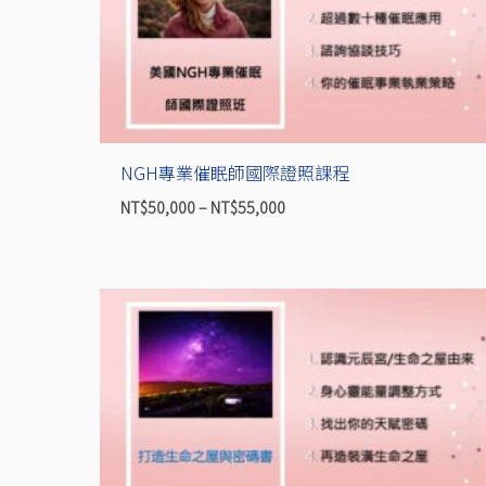
NT$50,000
到
NT$55,000
NGH專業催眠師國際證照課程
NT$
50,000
–
NT$
55,000
原
目
始
前
價
價
格：
格：
NT$17,500。
NT$8,750。