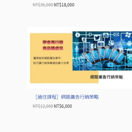
NT$
36,000
NT$
18,000
原
目
始
前
價
價
格：
格：
NT$12,000。
NT$6,000。
［過往課程］網路廣告行銷策略
NT$
12,000
NT$
6,000