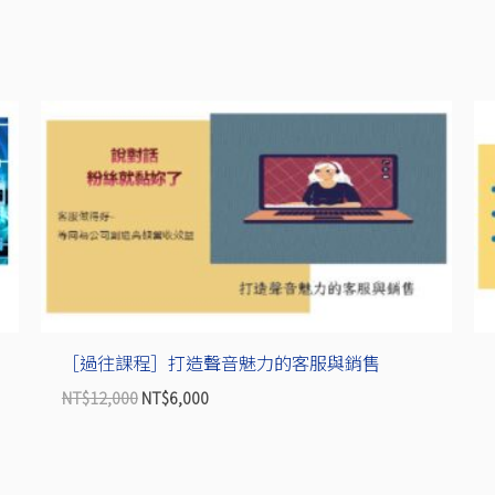
原
目
始
前
價
價
格：
格：
NT$12,000。
NT$6,000。
［過往課程］打造聲音魅力的客服與銷售
NT$
12,000
NT$
6,000