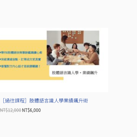
原
目
始
前
價
價
格：
格：
NT$12,000。
NT$6,000。
［過往課程］肢體語言識人學業績飆升術
NT$
12,000
NT$
6,000