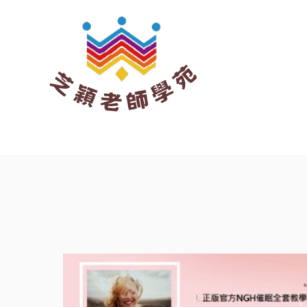
跳
至
主
要
內
容
價
格
範
圍：