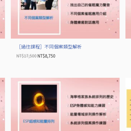
NT$17,500。
NT$8,750。
［過往課程］不同個案類型解析
NT$
17,500
NT$
8,750
原
目
始
前
價
價
格：
格：
NT$17,500。
NT$8,750。