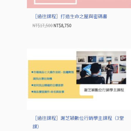
［過往課程］打造生命之屋與密碼書
NT$
17,500
NT$
8,750
原
目
始
前
價
價
格：
格：
NT$36,000。
NT$18,000。
［過往課程］謝芝穎數位行銷學主課程（3堂
課）