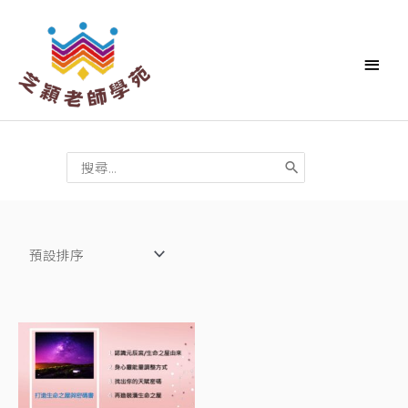
跳
主
至
要
主
要
選
內
單
容
搜
尋：
原
目
始
前
價
價
格：
格：
NT$17,500。
NT$8,750。