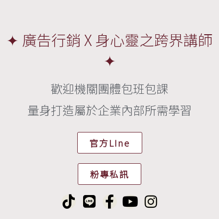
✦ 廣告行銷 X 身心靈之跨界講師
✦
歡迎機關團體包班包課
量身打造屬於企業內部所需學習
官方LIne
粉專私訊
T
L
F
Y
I
i
i
a
o
n